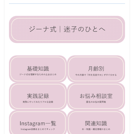
6〜9ヶ月
7:00の授乳
7:00飲まない
7時の授乳
8〜12週
8〜12週目
ABA
おくるみ
3〜4ヶ月
お出かけ
お悩み相談
基礎知識
お昼寝調整
つかまり立ち
どう過ごす
ねんとれ
ねんね
ねんねのお友達
4〜6週目
2〜4週目
ねんねの基礎
18時の授乳
14:00の授乳
14:30の授乳
14:30飲まない
14時の授乳
17:00の授乳
17時の授乳
18:00
18:00の授乳
1〜2週目
22時の授乳
1歳0ヶ月
1歳1ヶ月
1歳2ヶ月
1歳3ヶ月
1歳4ヶ月
1歳5ヶ月
1歳6ヶ月
1歳以降
22:00の授乳
ねんねの土台
お昼寝
ねんねサイン
ルーティン
セルフねんね
トドラー
トレイシー
トレーニングマグ
ネントレ
ピヨログ
ベビーベッド