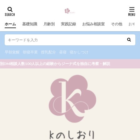
カテゴリー
ホーム
基礎知識
月齢別
実践記録
お悩み相談室
その他
おすす
タグ
11:00の授乳
新生児期
授乳の減らし方
早朝覚醒
朝寝卒業
授乳配分
昼寝
寝かしつけ
授乳スケジュール
授乳トラブル
授乳リズム
の個別DM相談人数100人以上の経験からジーナ式を独自に考察・解説
授乳配分
授乳量調整
授乳間隔
新生児
日常
振分授乳
早朝覚醒
昼寝
昼寝で起きる
昼寝トラブル
昼寝調整
月齢別
月齢別スケジュール
朝の授乳
朝寝
授乳のコツ
抱っこじゃないと寝ない
朝寝卒業
完全遮光
夜泣き対策
夜通し寝ない
夜間授乳
夜間覚醒
好き嫌い
嫌がる
11時の授乳
完ミ
完母
後乳
室温
寝かしつけの癖