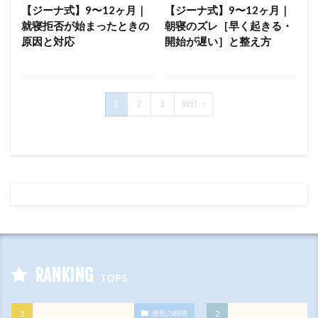
【ジーナ式】9〜12ヶ月｜
【ジーナ式】9〜12ヶ月｜
就寝拒否が始まったときの
朝寝のズレ［早く起きる・
原因と対応
開始が遅い］と整え方
1
2
3
Next
RANKING
TOP5
授乳の時間