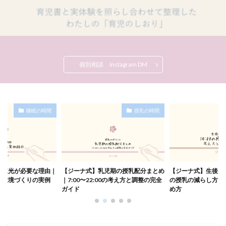
寝つきが悪い
寝ない
就寝前の授乳
就寝拒否
崩れる
崩壊
幼児食
朝寝しない
朝寝坊
外出
親子関係
睡眠ログ
睡眠環境
社会性
育児方針
育児本の読み方
育児記録
個別相談 Instagram DM
自分で寝る
自宅保育
言葉
睡眠トラブル
赤ちゃんの睡眠
遊び
過ごし方
関わり方
集中しない
離乳食の進め方
離乳食後期
睡眠の時間
授乳の時間
食べない
食事
睡眠リズム
睡眠スケジュール
朝寝短い
湿度
朝寝遅い
概日リズム
母乳育児
活動時間
活動限界時間
深部体温
混合
添い寝
減らない
生後0ヶ月
全遮光が必要な理由｜
【ジーナ式】乳児期の授乳配分まとめ
【ジーナ式】生後9〜1
睡眠の土台
生後4〜6週
生後6〜8週
た環境づくりの実例
｜7:00〜22:00の考え方と調整の完全
の授乳の減らし方と
生後6か月
生後9〜12ヶ月
生活リズム
ガイド
め方
生活習慣
癇癪
発達
睡眠
夜泣き
子育て記録
夕方の授乳
SIDS
6〜8週目