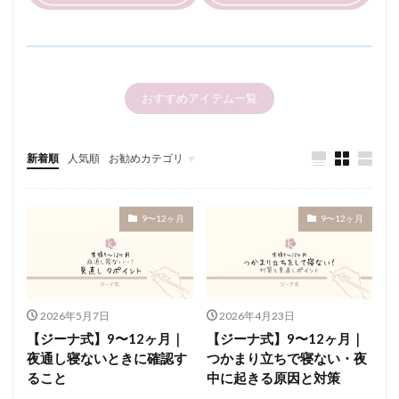
ベビーモニター
ラストミルク
ラスミ
ワンオペ
スリーパー
乳児期
体温調整
保育園
偏食
再入眠
分離不安
前乳
午後の授乳
卒乳
卒業
哺乳瓶拒否
おすすめアイテム一覧
ねんねトラブル
飲みムラ
スケジュール
スケジュールの考え方
ジーナ本
ジーナ式 本
新着順
人気順
お勧めカテゴリ
ジーナ式
コンフォーター
イヤイヤ期
基礎知識
月齢別
乳児期
スケジュール準備
よくあるトラブル
9〜12ヶ月
9〜12ヶ月
スケジュール調整
ぴよログ
ねんねルーティン
ねんねルーチン
生後0ヶ月・新生児
生後1ヶ月
生後2ヶ月
生後3ヶ月
生後4ヶ月
生後5ヶ月
生後6ヶ月
生後7ヶ月
生後8ヶ月
生後9ヶ月
2026年5月7日
2026年4月23日
生後10ヶ月
生後11ヶ月
生後12ヶ月
1歳
【ジーナ式】9〜12ヶ月｜
【ジーナ式】9〜12ヶ月｜
夜通し寝ないときに確認す
つかまり立ちで寝ない・夜
1歳半
2歳
3歳
方法
離乳食
ること
中に起きる原因と対策
寝かしつけ方
ねんね環境
うまくいかない